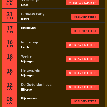
09
OPENBAAR: KLIK HIER
NOV
Lisse
31
Birthday Party
BESLOTEN FEEST
AUG
Kilder
17
Eindhoven
BESLOTEN FEEST
AUG
10
Polderpop
OPENBAAR: KLIK HIER
AUG
Leuth
18
Wedren
OPENBAAR: KLIK HIER
JUL
Nijmegen
16
Hertogplein
OPENBAAR: KLIK HIER
JUL
Nijmegen
12
De Oude Mattheus
OPENBAAR: KLIK HIER
JUL
Eibergen
06
Rijssenhout
BESLOTEN FEEST
JUL