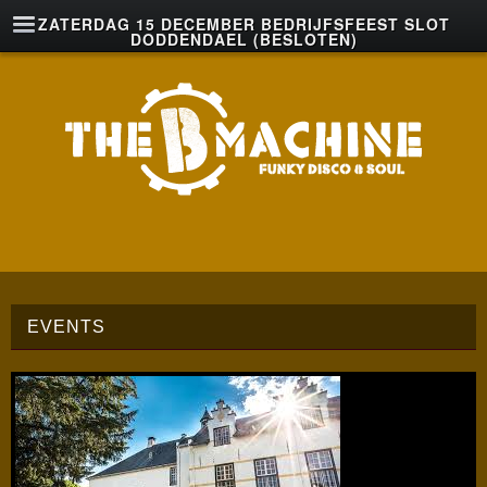
ZATERDAG 15 DECEMBER BEDRIJFSFEEST SLOT
DODDENDAEL (BESLOTEN)
EVENTS