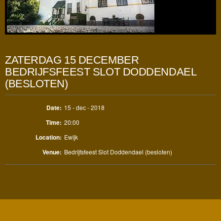
ZATERDAG 15 DECEMBER
BEDRIJFSFEEST SLOT DODDENDAEL
(BESLOTEN)
Date:
15 - dec - 2018
Time:
20:00
Location:
Ewijk
Venue:
Bedrijfsfeest Slot Doddendael (besloten)