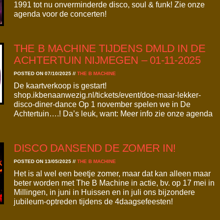
1991 tot nu onverminderde disco, soul & funk! Zie onze
agenda voor de concerten!
THE B MACHINE TIJDENS DMLD IN DE
ACHTERTUIN NIJMEGEN – 01-11-2025
POSTED ON 07/10/2025
//
THE B MACHINE
De kaartverkoop is gestart!
shop.ikbenaanwezig.nl/tickets/event/doe-maar-lekker-
disco-diner-dance Op 1 november spelen we in De
Achtertuin….! Da’s leuk, want: Meer info zie onze agenda
DISCO DANSEND DE ZOMER IN!
POSTED ON 13/05/2025
//
THE B MACHINE
Het is al wel een beetje zomer, maar dat kan alleen maar
beter worden met The B Machine in actie, bv. op 17 mei in
Millingen, in juni in Huissen en in juli ons bijzondere
jubileum-optreden tijdens de 4daagsefeesten!