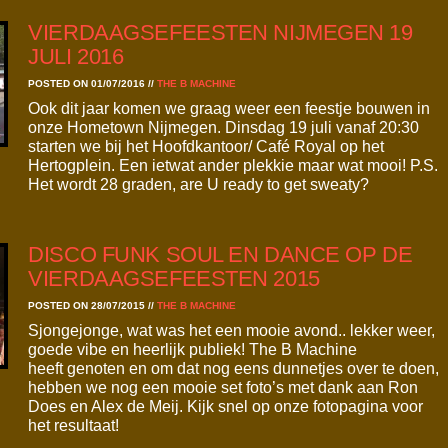
VIERDAAGSEFEESTEN NIJMEGEN 19
JULI 2016
POSTED ON 01/07/2016
//
THE B MACHINE
Ook dit jaar komen we graag weer een feestje bouwen in
onze Hometown Nijmegen. Dinsdag 19 juli vanaf 20:30
starten we bij het Hoofdkantoor/ Café Royal op het
Hertogplein. Een ietwat ander plekkie maar wat mooi! P.S.
Het wordt 28 graden, are U ready to get sweaty?
DISCO FUNK SOUL EN DANCE OP DE
VIERDAAGSEFEESTEN 2015
POSTED ON 28/07/2015
//
THE B MACHINE
Sjongejonge, wat was het een mooie avond.. lekker weer,
goede vibe en heerlijk publiek! The B Machine
heeft genoten en om dat nog eens dunnetjes over te doen,
hebben we nog een mooie set foto’s met dank aan Ron
Does en Alex de Meij. Kijk snel op onze fotopagina voor
het resultaat!