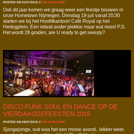
POSTED ON 01/07/2016
//
THE B MACHINE
Ook dit jaar komen we graag weer een feestje bouwen in
onze Hometown Nijmegen. Dinsdag 19 juli vanaf 20:30
starten we bij het Hoofdkantoor/ Café Royal op het
Hertogplein. Een ietwat ander plekkie maar wat mooi! P.S.
Het wordt 28 graden, are U ready to get sweaty?
DISCO FUNK SOUL EN DANCE OP DE
VIERDAAGSEFEESTEN 2015
POSTED ON 28/07/2015
//
THE B MACHINE
Sjongejonge, wat was het een mooie avond.. lekker weer,